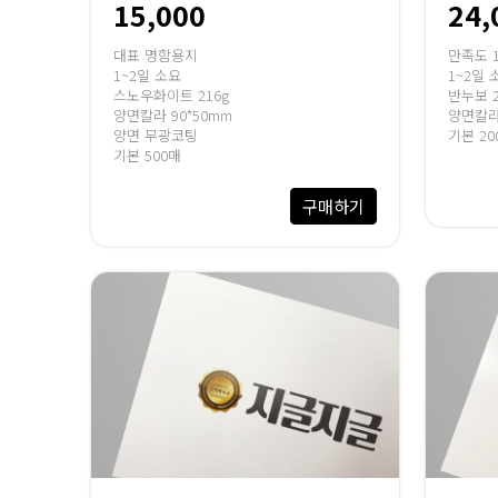
15,000
24,
대표 명함용지
만족도 
1~2일 소요
1~2일 
스노우화이트 216g
반누보 2
양면칼라 90*50mm
양면칼라 
양면 무광코팅
기본 20
기본 500매
구매하기