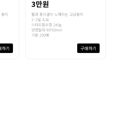
3만원
 용지
펄과 종이결이 느껴지는 고급용지
1~2일 소요
스타드림수정 240g
양면칼라 90*50mm
기본 200매
매하기
구매하기