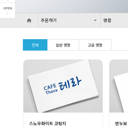
주문하기
명함
본
문
전체
일반 명함
고급 명함
영
역
명
함
스노우화이트 코팅지
반누보