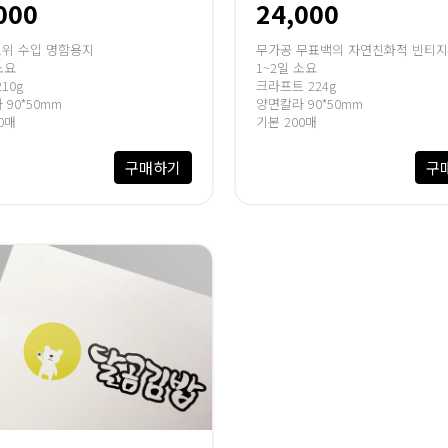
000
24,000
1위 수입 명함용지
무가공 무표백의 자연친화적 빈티지
소요
1~2일 소요
10g
크라프트 224g
90*50mm
양면칼라 90*50mm
0매
기본 200매
구매하기
구