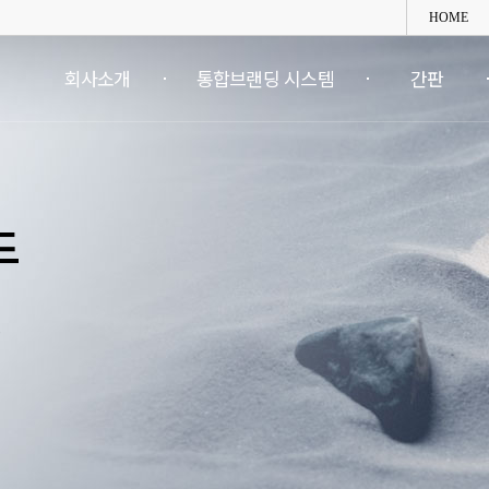
HOME
주
메
회사소개
통합브랜딩 시스템
간판
뉴
영
역
드
.