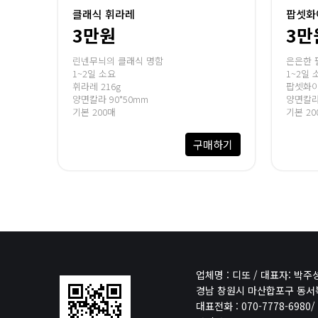
클래식 휘라레
팝셋화
3만원
3만
린넨무늬의 클래식 명함
은은한 
1~2일 소요
1~2일 
휘라레 216g
팝셋화이
양면칼라 90*50mm
양면칼라 
기본 200매
기본 20
구매하기
업체명 : 디또 / 대표자: 박주
경남 창원시 마산합포구 동서북
대표전화 : 070-7778-6980/