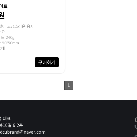
이트
원
펄이 고급스러운 용지
소요
트 240g
90*50mm
0매
구매하기
1
현
번
재
페
이
지
성 대표
10길 6 2층
 dcubrand@naver.com