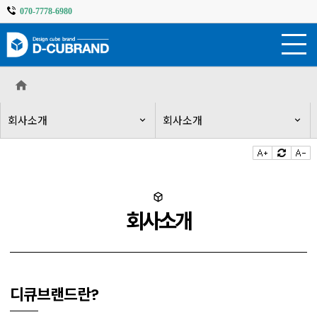
070-7778-6980
주
메
뉴
영
역
회사소개
회사소개
본
문
영
역
회사소개
디큐브랜드란?