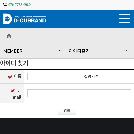
070-7778-6980
주
메
뉴
영
역
MEMBER
아이디찾기
아이디 찾기
본
문
영
이름
실명입력
역
E-
mail